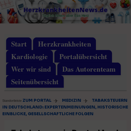
Skip
HerzkrankheitenNews.de
to
Täglich News über das Herz
content
Start
Herzkrankheiten
Kardiologie
Portalübersicht
Wer wir sind
Das Autorenteam
Seitenübersicht
ZUM PORTAL
MEDIZIN
TABAKSTEUERN
❱
❱
Standortleiste
IN DEUTSCHLAND: EXPERTENMEINUNGEN, HISTORISCHE
EINBLICKE, GESELLSCHAFTLICHE FOLGEN