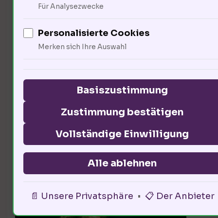
Für Analysezwecke
der Bevölkerung unterstützen eine
Erhöhung, aber 45% sind dagegen.
Personalisierte Cookies
Die Herausforderung liegt darin,
Merken sich Ihre Auswahl
die Meinungen zu vereinen und
einen Konsens zu finden. Wie
Basiszustimmung
können wir eine nachhaltige und
Zustimmung bestätigen
gerechte Lösung entwickeln?
Vollständige Einwilligung
Alle ablehnen
Gesang als Ausdruck des
Widerstands gegen Tabak
📄 Unsere Privatsphäre
•
📋 Der Anbieter