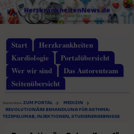
Skip
HerzkrankheitenNews.de
to
Täglich News über das Herz
content
Start
Herzkrankheiten
Kardiologie
Portalübersicht
Wer wir sind
Das Autorenteam
Seitenübersicht
ZUM PORTAL
MEDIZIN
❱
❱
Standortleiste
REVOLUTIONÄRE BEHANDLUNG FÜR ASTHMA:
TEZEPELUMAB, INJEKTIONEN, STUDIENERGEBNISSE