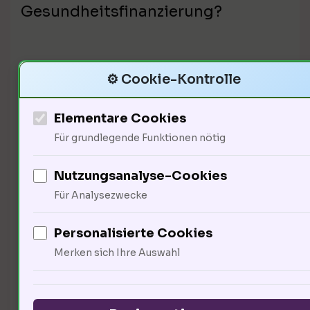
Gesundheitsfinanzierung?
Politische Perspektiven von
⚙️ Cookie-Kontrolle
Angela Merkel
Elementare Cookies
Für grundlegende Funktionen nötig
Nutzungsanalyse-Cookies
Für Analysezwecke
Personalisierte Cookies
Merken sich Ihre Auswahl
Tezepelumab könnte die
Gesundheitsversorgung