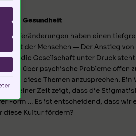
gen und Gesundheit
urelle Veränderungen haben einen tiefgre
ndheit der Menschen — Der Anstieg von
t, dass die Gesellschaft unter Druck steht
nkbar, über psychische Probleme offen z
endig, diese Themen anzusprechen. Ein V
eter
en meiner Zeit zeigt, dass die Stigmati
er Form … Es ist entscheidend, dass wir 
 diese Kultur fördern?