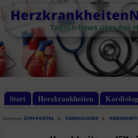
Skip
Herzkrankheiten
to
content
Täglich News über das H
Start
Herzkrankheiten
Kardiolog
ZUM PORTAL
KARDIOLOGIE
KRANKHEITS
❱
❱
Standortleiste