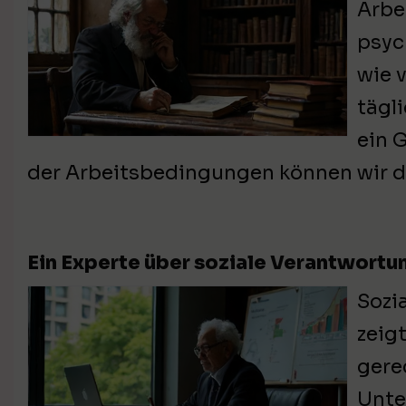
Arbe
psyc
wie 
tägl
ein 
der Arbeitsbedingungen können wir di
Ein Experte über soziale Verantwortu
Sozi
zeig
gere
Unte