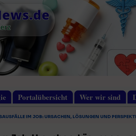
News.de
erz
ie
Portalübersicht
Wer wir sind
AUSFÄLLE IM JOB: URSACHEN, LÖSUNGEN UND PERSPEKT