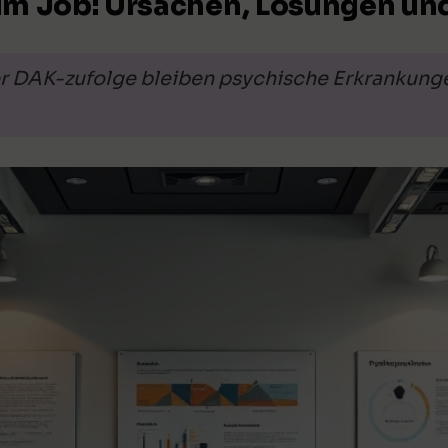
 im Job: Ursachen, Lösungen un
 Der DAK-zufolge bleiben psychische Erkranku