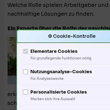
Welche Rolle spielen Arbeitgeber un
nachhaltige Lösungen zu finden.
Ein Experte über die Rolle der psych
⚙️ Cookie-Kontrolle
Es i
bede
Elementare Cookies
Erkr
Für grundlegende Funktionen nötig
von 
Nutzungsanalyse-Cookies
sond
Für Analysezwecke
stän
Personalisierte Cookies
erkranken. Arbeitgeber müssen dringe
Merken sich Ihre Auswahl
schützen. Wie können wir die Unterstü