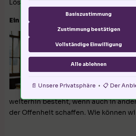
Lösungen zu entwickeln.
Basiszustimmung
Ein Genie über kulturelle Veränderun
Zustimmung bestätigen
Kult
Vollständige Einwilligung
Gesu
zeig
Alle ablehnen
unde
notw
📄 Unsere Privatsphäre
•
📋 Der Anbi
Norm
weiterhin besteht, wenn auch in ander
der Offenheit schaffen. Wie können wir