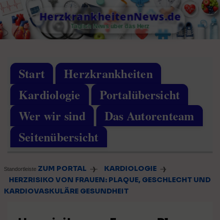
Skip
HerzkrankheitenNews.de
to
Täglich News über das Herz
content
Start
Herzkrankheiten
Kardiologie
Portalübersicht
Wer wir sind
Das Autorenteam
Seitenübersicht
ZUM PORTAL
KARDIOLOGIE
❱
❱
Standortleiste
HERZRISIKO VON FRAUEN: PLAQUE, GESCHLECHT UND
KARDIOVASKULÄRE GESUNDHEIT