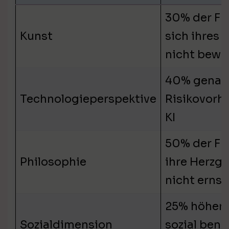
30% der Fr
Kunst
sich ihres 
nicht bewu
40% genau
Technologieperspektive
Risikovorh
KI
50% der F
Philosophie
ihre Herzg
nicht ernst
25% höheres
Sozialdimension
sozial bena