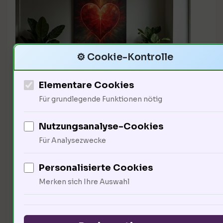
⚙️ Cookie-Kontrolle
Elementare Cookies
Psychische Belastungen können
Für grundlegende Funktionen nötig
sich direkt auf die körperliche
Nutzungsanalyse-Cookies
Gesundheit auswirken. Studien
Für Analysezwecke
zeigen, dass Frauen mit hohem
Personalisierte Cookies
Stresslevel ein um 30 % höheres
Merken sich Ihre Auswahl
Risiko für Herzprobleme
haben.führt zu erhöhtem Blutdruck