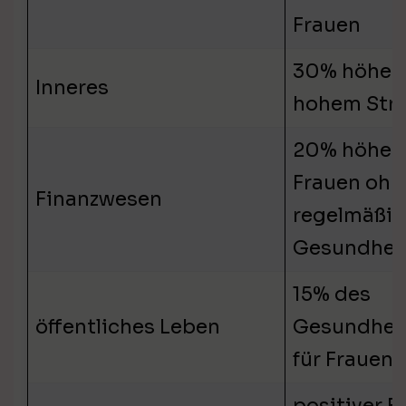
Frauen
30% höhere
Inneres
hohem Stre
20% höhere
Frauen ohn
Finanzwesen
regelmäßi
Gesundhei
15% des
öffentliches Leben
Gesundhei
für Frauen
positiver E