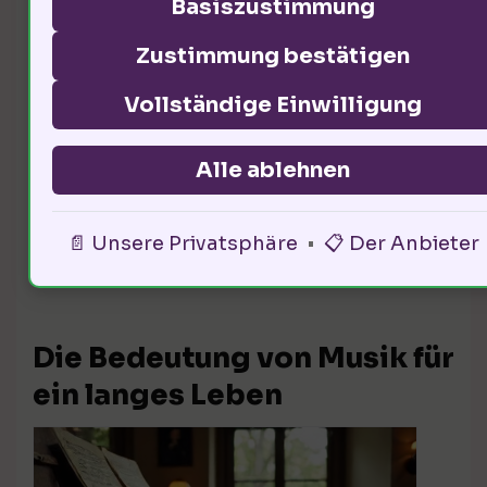
Basiszustimmung
Lebensqualität beeinflussen. In
vielen Ländern, in denen
Zustimmung bestätigen
Menschenrechte geachtet werden,
Vollständige Einwilligung
leben die Menschen länger. Mein
Leben war geprägt von dem Kampf
Alle ablehnen
für Gleichheit und Gerechtigkeit.
📄 Unsere Privatsphäre
•
📋 Der Anbieter
Wie engagierst du dich politisch?
Die Bedeutung von Musik für
ein langes Leben