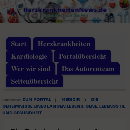
Skip
HerzkrankheitenNews.de
to
Täglich News über das Herz
content
Start
Herzkrankheiten
Kardiologie
Portalübersicht
Wer wir sind
Das Autorenteam
Seitenübersicht
ZUM PORTAL
MEDIZIN
DIE
❱
❱
Standortleiste
GEHEIMNISSE EINES LANGEN LEBENS: GENE, LEBENSSTIL
UND GESUNDHEIT