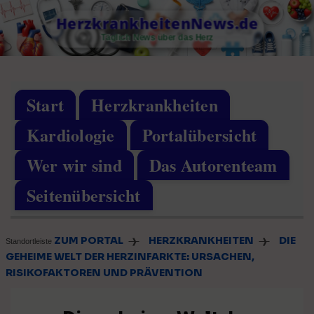
Skip
HerzkrankheitenNews.de
to
Täglich News über das Herz
content
Start
Herzkrankheiten
Kardiologie
Portalübersicht
Wer wir sind
Das Autorenteam
Seitenübersicht
ZUM PORTAL
HERZKRANKHEITEN
DIE
❱
❱
Standortleiste
GEHEIME WELT DER HERZINFARKTE: URSACHEN,
RISIKOFAKTOREN UND PRÄVENTION