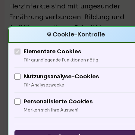
Herzinfarkte sind mit ungesunder
Ernährung verbunden. Bildung und
Aufklärung müssen Priorität
⚙️ Cookie-Kontrolle
haben. Programme zur
Herzgesundheit sollten in Schulen
Elementare Cookies
integriert werden. Wie können wir
Für grundlegende Funktionen nötig
eine politische Lobby für
Nutzungsanalyse-Cookies
Herzgesundheit aufbauen?
Für Analysezwecke
Personalisierte Cookies
Merken sich Ihre Auswahl
Musik als Therapie für
Herzpatienten