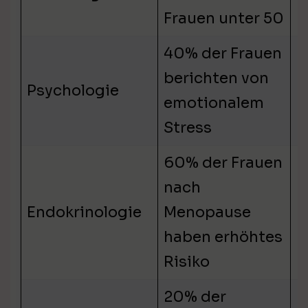
E
Frauen unter 50
40% der Frauen
berichten von
E
Psychologie
emotionalem
H
Stress
60% der Frauen
nach
N
Endokrinologie
Menopause
H
haben erhöhtes
Risiko
20% der