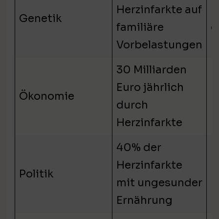
Herzinfarkte auf
E
Genetik
familiäre
g
Vorbelastungen
30 Milliarden
Euro jährlich
D
Ökonomie
durch
P
Herzinfarkte
40% der
Herzinfarkte
E
Politik
mit ungesunder
M
Ernährung