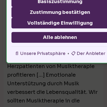
Basiszustimmung
Zustimmung bestätigen
Vollständige Einwilligung
Alle ablehnen
Musik kann heilsam sein. Studien
📄 Unsere Privatsphäre
•
📋 Der Anbieter
zeigen, dass 70% der
Herzpatienten von Musiktherapie
profitieren […] Emotionale
Unterstützung durch Musik
verbessert die Lebensqualität. Wir
sollten Musiktherapie in die