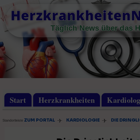
Skip
Herzkrankheiten
to
content
Täglich News über das H
Start
Herzkrankheiten
Kardiolog
ZUM PORTAL
KARDIOLOGIE
DIE DRINGL
❱
❱
Standortleiste