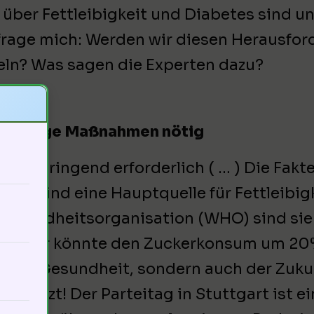
über Fettleibigkeit und Diabetes sind un
frage mich: Werden wir diesen Herausfo
eln? Was sagen die Experten dazu?
Sofortige Maßnahmen nötig
ie ist dringend erforderlich ( … ) Die Fak
nke sind eine Hauptquelle für Fettleibigk
gesundheitsorganisation (WHO) sind sie e
 Steuer könnte den Zuckerkonsum um 20% 
e der Gesundheit, sondern auch der Zukunf
elt jetzt! Der Parteitag in Stuttgart ist 