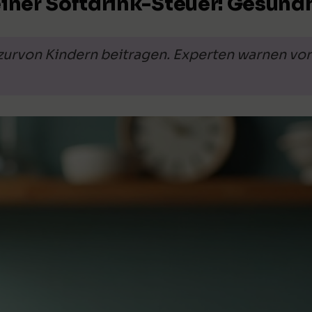
einer Softdrink-Steuer: Gesundhe
zurvon Kindern beitragen. Experten warnen vor