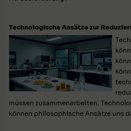
Technologische Ansätze zur Reduzie
Tech
könn
könn
könn
tech
redu
müssen zusammenarbeiten. Technologie
können philosophische Ansätze uns d