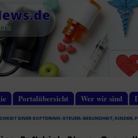
News.de
erz
ie
Portalübersicht
Wer wir sind
ICHKEIT EINER SOFTDRINK-STEUER: GESUNDHEIT, KINDER, P