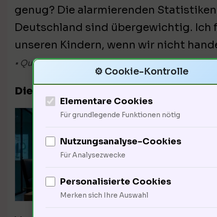
genug? Die alarmierenden Statistiken 
Deutschland sind übergewichtig. Ich 
unseren Kindern, wenn wir nicht hand
• Quelle: dpa, Schlagwörter, S. 1
⚙️ Cookie-Kontrolle
Die Sicht der Gesundheitsexperten: 
Elementare Cookies
Ja, s
Für grundlegende Funktionen nötig
Geträ
Nutzungsanalyse-Cookies
Welt
Für Analysezwecke
Eine
Personalisierte Cookies
Frag
Merken sich Ihre Auswahl
Hand