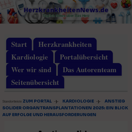
Skip
HerzkrankheitenNews.de
to
Täglich News über das Herz
content
Start
Herzkrankheiten
Kardiologie
Portalübersicht
Wer wir sind
Das Autorenteam
Seitenübersicht
ZUM PORTAL
KARDIOLOGIE
ANSTIEG
❱
❱
Standortleiste
SOLIDER ORGANTRANSPLANTATIONEN 2025: EIN BLICK
AUF ERFOLGE UND HERAUSFORDERUNGEN