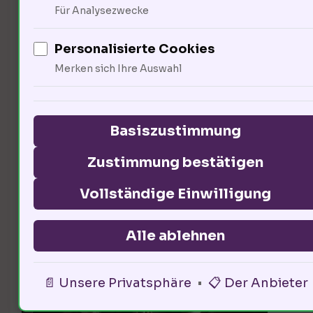
Für Analysezwecke
könnte zu einer höheren
Spendenbereitschaft führen. Was
Personalisierte Cookies
Merken sich Ihre Auswahl
denken Ökonomen über die
finanziellen Aspekte der
Organspende?
Basiszustimmung
Zustimmung bestätigen
Ökonomische Aspekte der
Vollständige Einwilligung
Organspende
Alle ablehnen
📄 Unsere Privatsphäre
•
📋 Der Anbieter