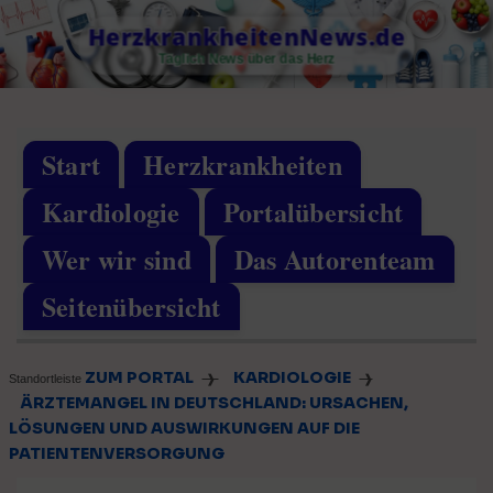
Skip
HerzkrankheitenNews.de
to
Täglich News über das Herz
content
Start
Herzkrankheiten
Kardiologie
Portalübersicht
Wer wir sind
Das Autorenteam
Seitenübersicht
ZUM PORTAL
KARDIOLOGIE
❱
❱
Standortleiste
ÄRZTEMANGEL IN DEUTSCHLAND: URSACHEN,
LÖSUNGEN UND AUSWIRKUNGEN AUF DIE
PATIENTENVERSORGUNG