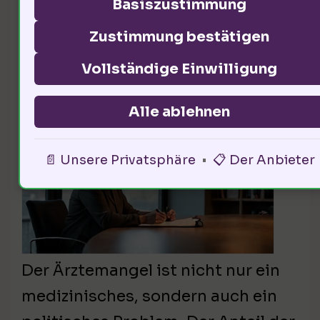
Basiszustimmung
Zustimmung bestätigen
Politische Dimensionen des
Vollständige Einwilligung
Ärztemangels
Alle ablehnen
📄 Unsere Privatsphäre
•
📋 Der Anbieter
Der Ärztemangel ist nicht nur ein
medizinisches, sondern auch ein